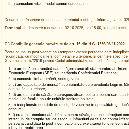
i) curriculum vitae, model comun european.
Dosarele de înscriere se depun la secretariat instituţie. Informaţii la tel: 02
Termenul
de depunere a dosarelor: 02.10.2025, ora 15:00, la sediul instituţ
C.) Condiţiile generale prevăzute de art. 15 din H.G. 1336/08.11.2022
Poate ocupa un post vacant sau temporar vacant persoana care îndeplineș
republicată, cu modificările și completările ulterioare, și cerințele specifice
Guvernului nr. 57/2019 privind Codul administrativ, cu modificările și comple
a) are cetățenia română sau cetățenia unui alt stat membru al Uniunii 
Economic European (SEE) sau cetățenia Confederației Elvețiene;
b) cunoaște limba română, scris și vorbit;
c) are capacitate de muncă în conformitate cu prevederile Legii nr. 53
completările ulterioare;
d) are o stare de sănătate corespunzătoare postului pentru care candi
medicul de familie sau de unitățile sanitare abilitate;
e) îndeplinește condițiile de studii, de vechime în specialitate și, după 
concurs;
f) nu a fost condamnată definitiv pentru săvârșirea unei infracțiuni contr
infracțiuni de corupție sau de serviciu, infracțiuni de fals ori contra înfăptu
persoană candidată la post incompatibilă cu exercitarea funcției contract
intervenit reabilitarea;