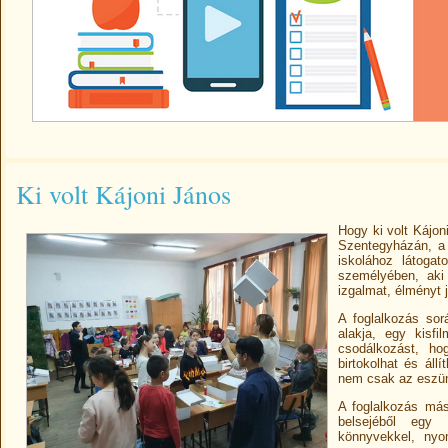
Ki volt Kájoni János
Hogy ki volt Kájon
Szentegyházán, a 
iskolához látoga
személyében, aki
izgalmat, élményt j
A foglalkozás sor
alakja, egy kisf
csodálkozást, h
birtokolhat és áll
nem csak az eszünk
A foglalkozás más
belsejéből egy 
könnyvekkel, nyo