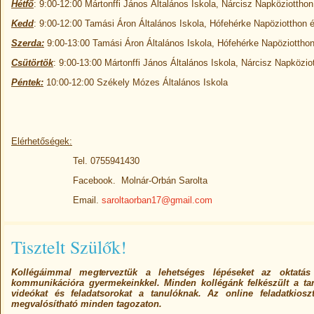
Hétfő
: 9:00-12:00 Mártonffi János Általános Iskola, Nárcisz Napköziotthon
Kedd
: 9:00-12:00 Tamási Áron Általános Iskola, Hófehérke Napöziotthon
Szerda:
9:00-13:00 Tamási Áron Általános Iskola, Hófehérke Napöziottho
Csütörtök
: 9:00-13:00 Mártonffi János Általános Iskola, Nárcisz Napközio
Péntek:
10:00-12:00 Székely Mózes Általános Iskola
Elérhetőségek:
Tel. 0755941430
Facebook. Molnár-Orbán Sarolta
Email.
saroltaorban17@gmail.com
Tisztelt Szülők!
Kollégáimmal megterveztük a lehetséges lépéseket az oktatá
kommunikációra gyermekeinkkel. Minden kollégánk felkészült a tan
videókat és feladatsorokat a tanulóknak. Az online feladatkiosz
megvalósítható minden tagozaton.