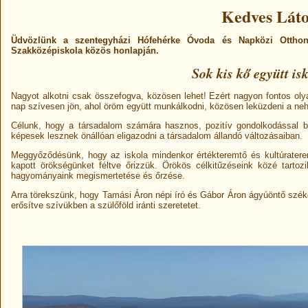
Kedves Láto
Üdvözlünk a szentegyházi Hófehérke Óvoda és Napközi Ottho
Szakközépiskola közös honlapján.
Sok kis kő együtt i
Nagyot alkotni csak összefogva, közösen lehet! Ezért nagyon fontos olya
nap szívesen jön, ahol öröm együtt munkálkodni, közösen leküzdeni a nehé
Célunk, hogy a társadalom számára hasznos, pozitív gondolkodással bí
képesek lesznek önállóan eligazodni a társadalom állandó változásaiban.
Meggyőződésünk, hogy az iskola mindenkor értékteremtő és kultúratere
kapott örökségünket féltve őrizzük. Örökös célkitűzéseink közé tartoz
hagyományaink megismertetése és őrzése.
Arra törekszünk, hogy Tamási Áron népi író és Gábor Áron ágyúöntő széke
erősítve szívükben a szülőföld iránti szeretetet.