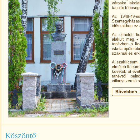
városka iskola
tanulói többsé
Az 1948-49-e
Szentegyházasf
időszakban ez 
Az elméleti l
alakult meg -
tanévben a líc
iskola épületéb
szakmai és erkö
A szaklíceumi 
elméleti líceu
követők öt éve
tanévtől bein
villanyszerelő
Bővebben ..
Köszöntő