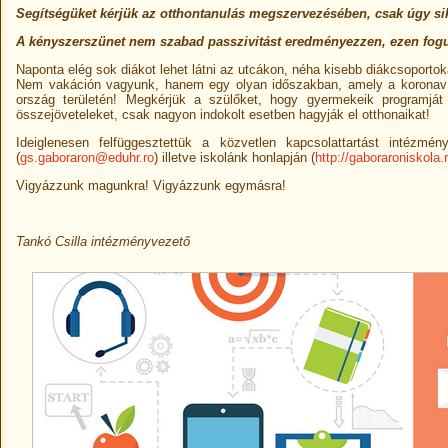
Segítségüket kérjük az otthontanulás megszervezésében, csak úgy sike
A kényszerszünet nem szabad passzivitást eredményezzen, ezen fog
Naponta elég sok diákot lehet látni az utcákon, néha kisebb diákcsoportoka
Nem vakáción vagyunk, hanem egy olyan időszakban, amely a koronaví
ország területén! Megkérjük a szülőket, hogy gyermekeik programját 
összejöveteleket, csak nagyon indokolt esetben hagyják el otthonaikat!
Ideiglenesen felfüggesztettük a közvetlen kapcsolattartást intézmén
(
gs.gaboraron@eduhr.ro
) illetve iskolánk honlapján (
http://gaboraroniskola.r
Vigyázzunk magunkra! Vigyázzunk egymásra!
Tankó Csilla intézményvezető