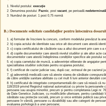
Nivelul postului:
execuţie
Denumirea postului:
Paznic
, post
vacant
, pe perioadă
nedeterminată
Numărul de posturi: 1 post 0,75 normă
B.) Documente solicitate candidaţilor pentru întocmirea dosarul
a) formular de înscriere la concurs, conform modelului prevăzut la an
b) copia actului de identitate sau orice alt document care atestă identita
c) copia certificatului de căsătorie sau a altui document prin care s-
d) copiile documentelor care atestă nivelul studiilor și ale altor acte c
documentelor care atestă îndeplinirea condițiilor specifice ale postului sol
e) copia carnetului de muncă, a adeverinței eliberate de angajator pe
specialitatea studiilor solicitate pentru ocuparea postului;
f) certificat de cazier judiciar sau, după caz, extrasul de pe cazierul ju
g) adeverință medicală care să ateste starea de sănătate corespunzăto
de către unitățile sanitare abilitate cu cel mult 6 luni anterior derulării co
h) certificatul de integritate comportamentală din care să reiasă că nu s
118/2019 privind Registrul național automatizat cu privire la persoanele 
persoane sau asupra minorilor, precum și pentru completarea Legii nr. 76
de Date Genetice Judiciare, cu modificările ulterioare, pentru candidații 
sănătate sau protecție socială, precum și orice entitate publică sau priva
persoane în vârstă, persoane cu dizabilități sau alte categorii de perso
evaluarea psihologică a unei persoane;