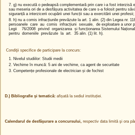
g) nu execută o pedeapsă complementară prin care i-a fost interzisă ex
sau meseria ori de a desfășura activitatea de care s-a folosit pentru săv
siguranță a interzicerii ocupării unei funcții sau a exercitării unei profesii;
h) nu a comis infracțiunile prevăzute la art. 1 alin. (2) din Legea nr. 1
persoanele care au comis infracțiuni sexuale, de exploatare a unor p
Legii 76/2008 privind organizarea și funcționarea Sistemului Național 
pentru domeniile prevăzute la art. 35 alin. (1) lit. h).
Condiţii specifice de participare la concurs:
Nivelul studiilor: Studii medii
Vechime în muncă: 5 ani de vechime, ca agent de securitate
Competențe profesionale de electrician și de fochist
D.) Bibliografie şi tematică:
afișată la sediul instituției.
Calendarul de desfăşurare a concursului,
respectiv data limită şi ora p