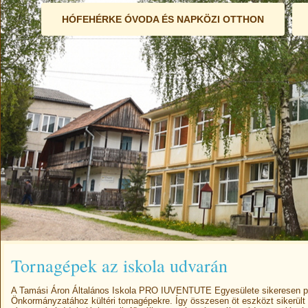
HÓFEHÉRKE ÓVODA ÉS NAPKÖZI OTTHON
Tornagépek az iskola udvarán
A Tamási Áron Általános Iskola PRO IUVENTUTE Egyesülete sikeresen p
Önkormányzatához kültéri tornagépekre. Így összesen öt eszközt sikerült