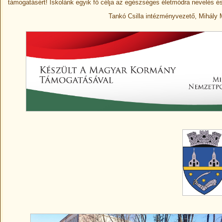
támogatásért! Iskolánk egyik fő célja az egészséges életmódra nevelés és
Tankó Csilla intézményvezető, Mihály 