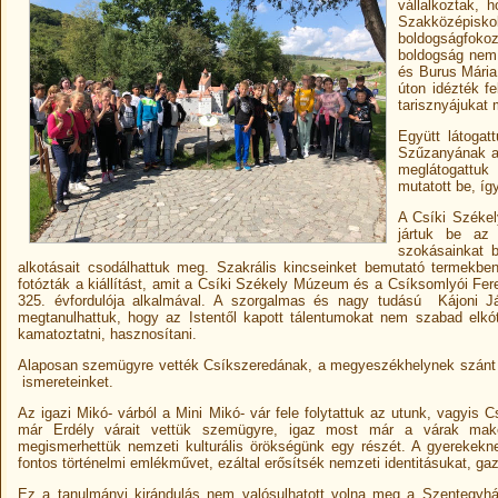
vállalkoztak, 
Szakközépisk
boldogságfoko
boldogság nem 
és Burus Mária
úton idézték f
tarisznyájukat 
Együtt látoga
Szűzanyának az
meglátogattuk
mutatott be, íg
A Csíki Széke
jártuk be az 
szokásainkat 
alkotásait csodálhattuk meg. Szakrális kincseinket bemutató termekbe
fotózták a kiállítást, amit a Csíki Székely Múzeum és a Csíksomlyói Fe
325. évfordulója alkalmával. A szorgalmas és nagy tudású Kájoni Ján
megtanulhattuk, hogy az Istentől kapott tálentumokat nem szabad elkó
kamatoztatni, hasznosítani.
Alaposan szemügyre vették Csíkszeredának, a megyeszékhelynek szánt ter
ismereteinket.
Az igazi Mikó- várból a Mini Mikó- vár fele folytattuk az utunk, vagyis 
már Erdély várait vettük szemügyre, igaz most már a várak makett
megismerhettük nemzeti kulturális örökségünk egy részét. A gyerekekn
fontos történelmi emlékművet, ezáltal erősítsék nemzeti identitásukat, g
Ez a tanulmányi kirándulás nem valósulhatott volna meg a Szentegyhá