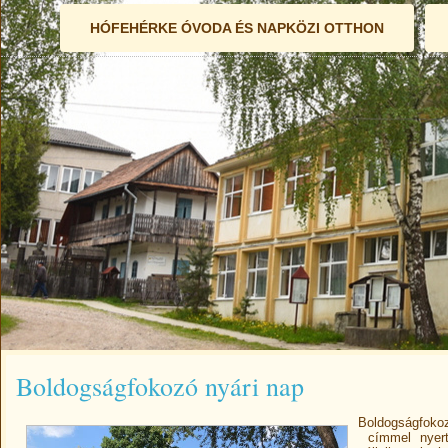
HÓFEHÉRKE ÓVODA ÉS NAPKÖZI OTTHON
Boldogságfokozó nyári nap
Boldogságfokoz
címmel nyert