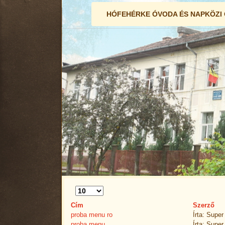
HÓFEHÉRKE ÓVODA ÉS NAPKÖZI
Tételek
#
Cím
Szerző
proba menu ro
Írta: Super
proba menu
Írta: Super