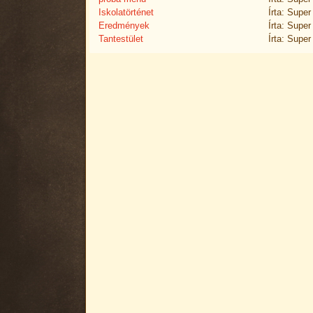
Iskolatörténet
Írta: Super
Eredmények
Írta: Super
Tantestület
Írta: Super